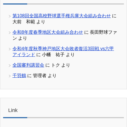
第108回全国高校野球選手権兵庫大会組み合わせ
に
大前 和範
より
令和8年度春季地区大会組み合わせ
に
長田野球ファ
ン
より
令和4年度秋季神戸地区大会敗者復活3回戦 vs六甲
アイランド
に
小幡 祐子
より
全国審判講習会
に
トク
より
千羽鶴
に
管理者
より
Link