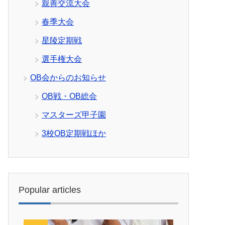
親善交流大会
春季大会
星陵定期戦
選手権大会
OB会からのお知らせ
OB戦・OB総会
マスターズ甲子園
3校OB定期戦ほか
Popular articles