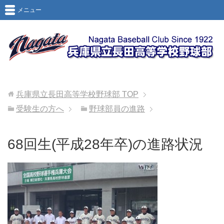
メニュー
兵庫県立長田高等学校野球部
TOP
受験生の方へ
野球部員の進路
68回生(平成28年卒)の進路状況