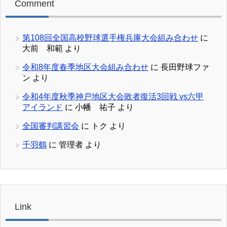
Comment
第108回全国高校野球選手権兵庫大会組み合わせ
に
大前 和範
より
令和8年度春季地区大会組み合わせ
に
長田野球ファ
ン
より
令和4年度秋季神戸地区大会敗者復活3回戦 vs六甲
アイランド
に
小幡 祐子
より
全国審判講習会
に
トク
より
千羽鶴
に
管理者
より
Link