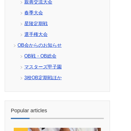
親善交流大会
春季大会
星陵定期戦
選手権大会
OB会からのお知らせ
OB戦・OB総会
マスターズ甲子園
3校OB定期戦ほか
Popular articles