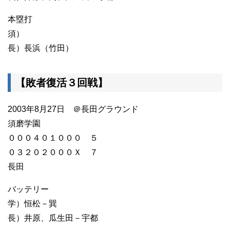
本塁打
須）
長）長浜（竹田）
【敗者復活３回戦】
2003年8月27日 ＠長田グラウンド
須磨学園
０００４０１０００ ５
０３２０２０００Ｘ ７
長田
バッテリー
学）恒松－巽
長）井原、瓜生田－宇都