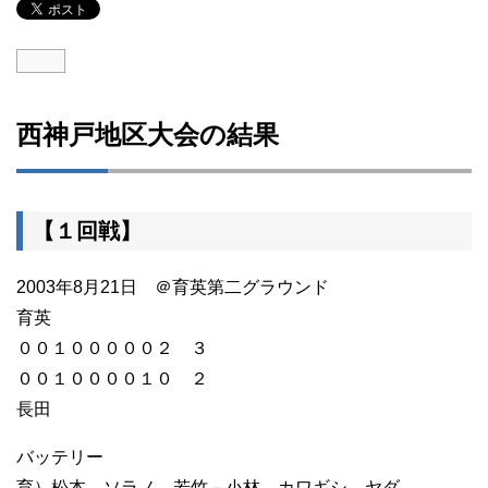
西神戸地区大会の結果
【１回戦】
2003年8月21日 ＠育英第二グラウンド
育英
００１０００００２ ３
００１００００１０ ２
長田
バッテリー
育）松本、ソラノ、若竹－小林、カワギシ、ヤダ