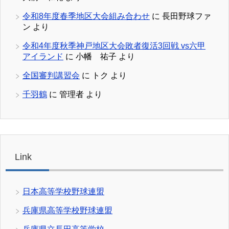
令和8年度春季地区大会組み合わせ
に
長田野球ファ
ン
より
令和4年度秋季神戸地区大会敗者復活3回戦 vs六甲
アイランド
に
小幡 祐子
より
全国審判講習会
に
トク
より
千羽鶴
に
管理者
より
Link
日本高等学校野球連盟
兵庫県高等学校野球連盟