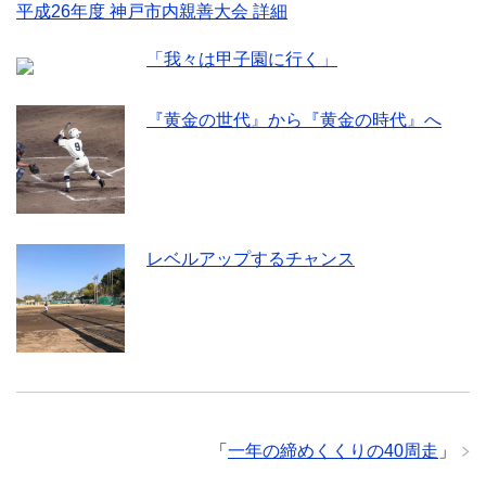
平成26年度 神戸市内親善大会 詳細
「我々は甲子園に行く」
『黄金の世代』から『黄金の時代』へ
レベルアップするチャンス
「
一年の締めくくりの40周走
」