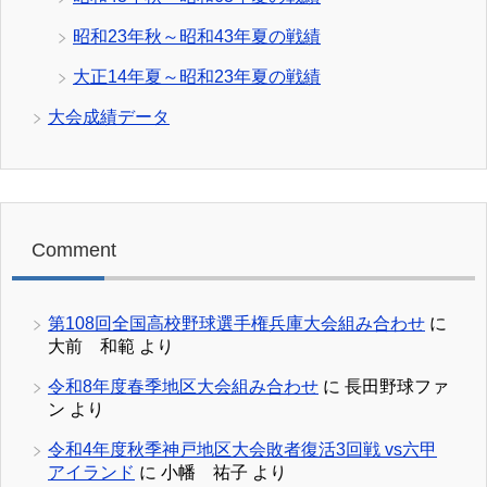
昭和23年秋～昭和43年夏の戦績
大正14年夏～昭和23年夏の戦績
大会成績データ
Comment
第108回全国高校野球選手権兵庫大会組み合わせ
に
大前 和範
より
令和8年度春季地区大会組み合わせ
に
長田野球ファ
ン
より
令和4年度秋季神戸地区大会敗者復活3回戦 vs六甲
アイランド
に
小幡 祐子
より