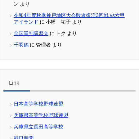
ン
より
令和4年度秋季神戸地区大会敗者復活3回戦 vs六甲
アイランド
に
小幡 祐子
より
全国審判講習会
に
トク
より
千羽鶴
に
管理者
より
Link
日本高等学校野球連盟
兵庫県高等学校野球連盟
兵庫県立長田高等学校
朝日新聞