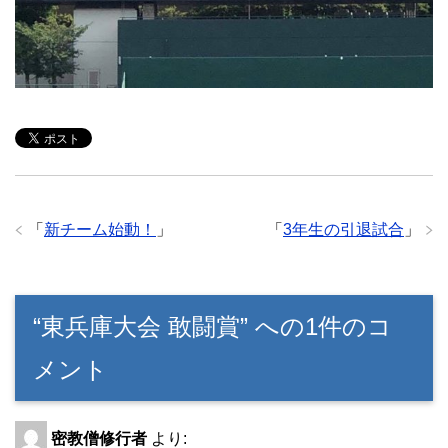
「
新チーム始動！
」
「
3年生の引退試合
」
“東兵庫大会 敢闘賞” への1件のコ
メント
密教僧修行者
より: