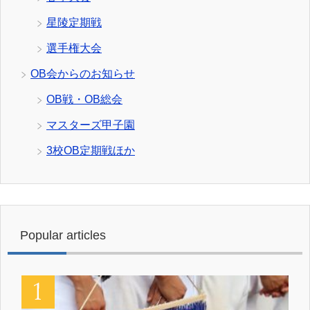
星陵定期戦
選手権大会
OB会からのお知らせ
OB戦・OB総会
マスターズ甲子園
3校OB定期戦ほか
Popular articles