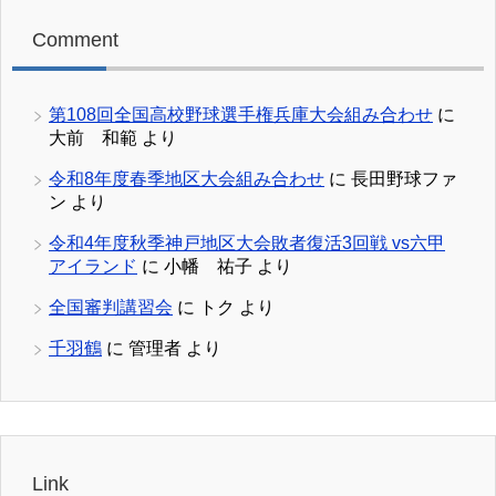
Comment
第108回全国高校野球選手権兵庫大会組み合わせ
に
大前 和範
より
令和8年度春季地区大会組み合わせ
に
長田野球ファ
ン
より
令和4年度秋季神戸地区大会敗者復活3回戦 vs六甲
アイランド
に
小幡 祐子
より
全国審判講習会
に
トク
より
千羽鶴
に
管理者
より
Link