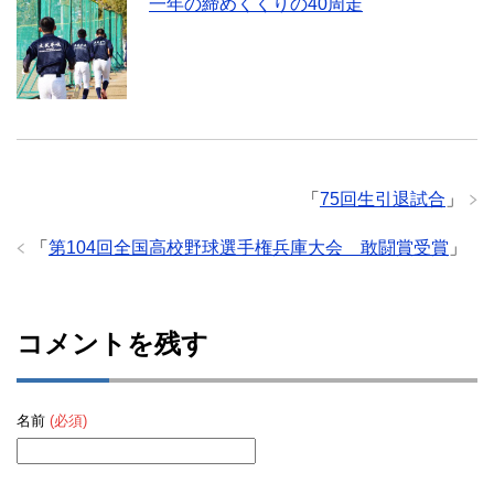
一年の締めくくりの40周走
「
75回生引退試合
」
「
第104回全国高校野球選手権兵庫大会 敢闘賞受賞
」
コメントを残す
名前
(必須)