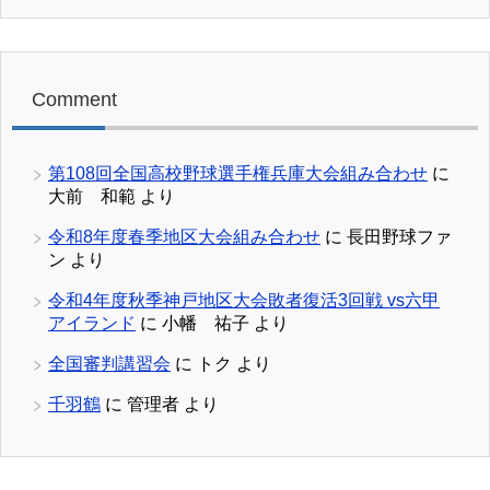
Comment
第108回全国高校野球選手権兵庫大会組み合わせ
に
大前 和範
より
令和8年度春季地区大会組み合わせ
に
長田野球ファ
ン
より
令和4年度秋季神戸地区大会敗者復活3回戦 vs六甲
アイランド
に
小幡 祐子
より
全国審判講習会
に
トク
より
千羽鶴
に
管理者
より