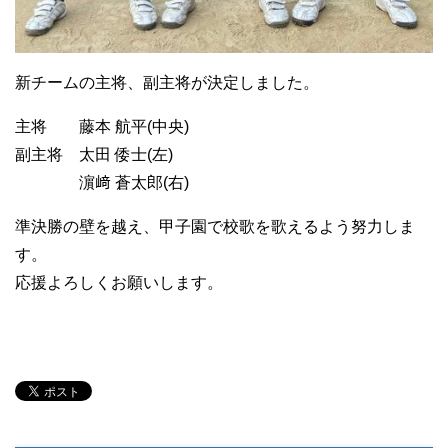
新チームの主将、副主将が決定しました。
主将 藤本 航平(中央)
副主将 太田 倭士(左)
濵﨑 蒼太郎(右)
準決勝の壁を越え、甲子園で校歌を歌えるよう努力しま
す。
応援よろしくお願いします。