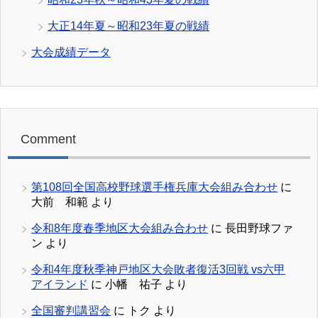
大正14年夏～昭和23年夏の戦績
大会成績データ
Comment
第108回全国高校野球選手権兵庫大会組み合わせ
に
大前 和範
より
令和8年度春季地区大会組み合わせ
に
長田野球ファ
ン
より
令和4年度秋季神戸地区大会敗者復活3回戦 vs六甲
アイランド
に
小幡 祐子
より
全国審判講習会
に
トク
より