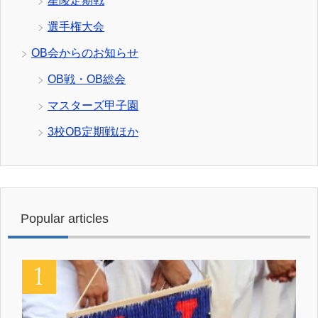
星陵定期戦
選手権大会
OB会からのお知らせ
OB戦・OB総会
マスターズ甲子園
3校OB定期戦ほか
Popular articles