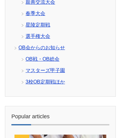
親善交流大会
春季大会
星陵定期戦
選手権大会
OB会からのお知らせ
OB戦・OB総会
マスターズ甲子園
3校OB定期戦ほか
Popular articles