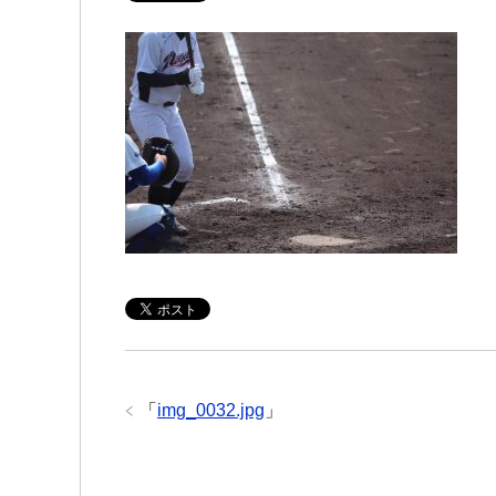
「
img_0032.jpg
」