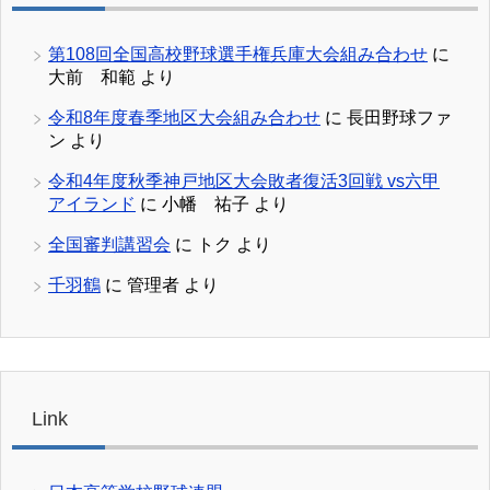
第108回全国高校野球選手権兵庫大会組み合わせ
に
大前 和範
より
令和8年度春季地区大会組み合わせ
に
長田野球ファ
ン
より
令和4年度秋季神戸地区大会敗者復活3回戦 vs六甲
アイランド
に
小幡 祐子
より
全国審判講習会
に
トク
より
千羽鶴
に
管理者
より
Link