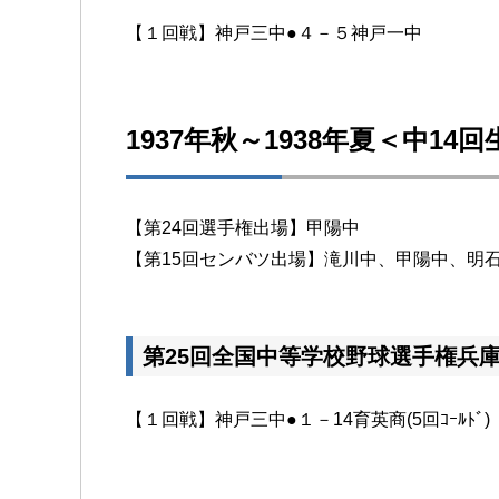
【１回戦】神戸三中●４－５神戸一中
1937年秋～1938年夏＜中14
【第24回選手権出場】甲陽中
【第15回センバツ出場】滝川中、甲陽中、明
第25回全国中等学校野球選手権兵
【１回戦】神戸三中●１－14育英商(5回ｺｰﾙﾄﾞ)