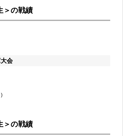
回生＞の戦績
庫大会
)
回生＞の戦績