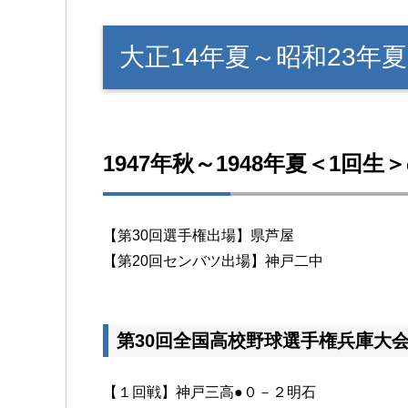
大正14年夏～昭和23年
1947年秋～1948年夏＜1回生
【第30回選手権出場】県芦屋
【第20回センバツ出場】神戸二中
第30回全国高校野球選手権兵庫大
【１回戦】神戸三高●０－２明石