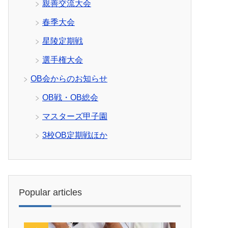
親善交流大会
春季大会
星陵定期戦
選手権大会
OB会からのお知らせ
OB戦・OB総会
マスターズ甲子園
3校OB定期戦ほか
Popular articles