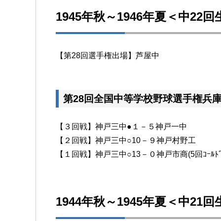
1945年秋～1946年夏＜中22
【第28回選手権出場】芦屋中
第28回全国中等学校野球選手権兵
【３回戦】神戸三中●１－５神戸一中
【２回戦】神戸三中○10－９神戸村野工
【１回戦】神戸三中○13－０神戸市商(5回ｺｰﾙﾄﾞ
1944年秋～1945年夏＜中21