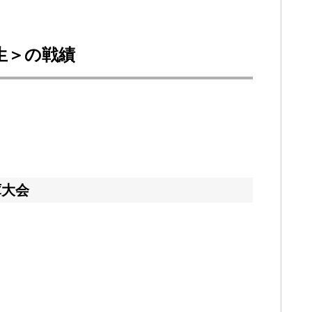
回生＞の戦績
庫大会