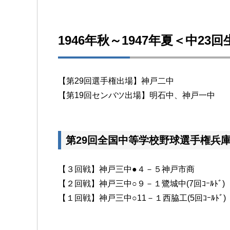
1946年秋～1947年夏＜中23
【第29回選手権出場】神戸二中
【第19回センバツ出場】明石中、神戸一中
第29回全国中等学校野球選手権兵
【３回戦】神戸三中●４－５神戸市商
【２回戦】神戸三中○９－１鷺城中(7回ｺｰﾙﾄﾞ)
【１回戦】神戸三中○11－１西脇工(5回ｺｰﾙﾄﾞ)