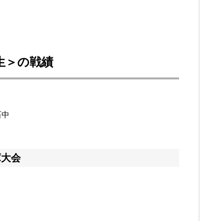
回生＞の戦績
石中
庫大会