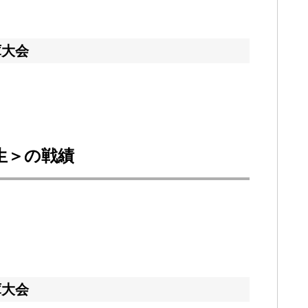
庫大会
回生＞の戦績
庫大会