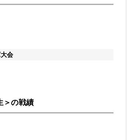
庫大会
回生＞の戦績