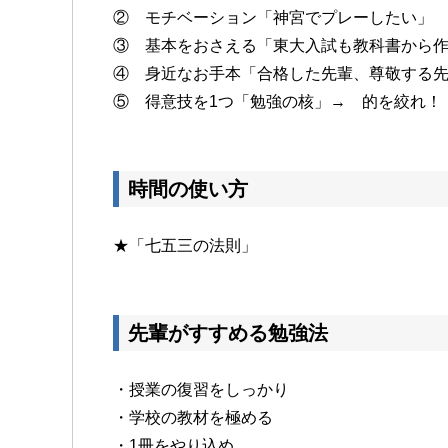
② モチベーション「神宮でプレーしたい」
③ 基本をおさえる「東大入試も教科書から
④ 身近なお手本「合格した先輩、尊敬する
⑤ 得意技を1つ「勉強の核」→ 的を絞れ！
時間の使い方
★「七五三の法則」
先輩がすすめる勉強法
・授業の復習をしっかり
・学校の教材を極める
・1冊をやり込め