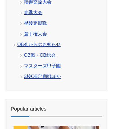
親善交流大会
春季大会
星陵定期戦
選手権大会
OB会からのお知らせ
OB戦・OB総会
マスターズ甲子園
3校OB定期戦ほか
Popular articles