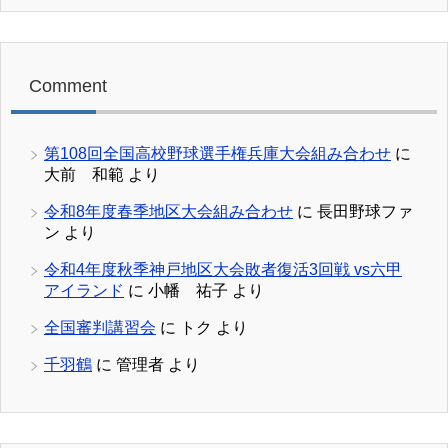
Comment
第108回全国高校野球選手権兵庫大会組み合わせ
に
大前 和範
より
令和8年度春季地区大会組み合わせ
に
長田野球ファ
ン
より
令和4年度秋季神戸地区大会敗者復活3回戦 vs六甲
アイランド
に
小幡 祐子
より
全国審判講習会
に
トク
より
千羽鶴
に
管理者
より