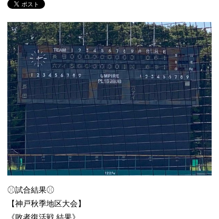
⚾︎試合結果⚾︎
【神戸秋季地区大会】
《敗者復活戦 結果》