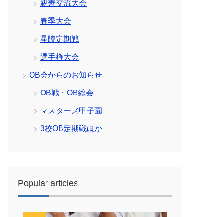
親善交流大会
春季大会
星陵定期戦
選手権大会
OB会からのお知らせ
OB戦・OB総会
マスターズ甲子園
3校OB定期戦ほか
Popular articles