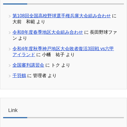
第108回全国高校野球選手権兵庫大会組み合わせ
に
大前 和範
より
令和8年度春季地区大会組み合わせ
に
長田野球ファ
ン
より
令和4年度秋季神戸地区大会敗者復活3回戦 vs六甲
アイランド
に
小幡 祐子
より
全国審判講習会
に
トク
より
千羽鶴
に
管理者
より
Link