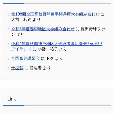
第108回全国高校野球選手権兵庫大会組み合わせ
に
大前 和範
より
令和8年度春季地区大会組み合わせ
に
長田野球ファ
ン
より
令和4年度秋季神戸地区大会敗者復活3回戦 vs六甲
アイランド
に
小幡 祐子
より
全国審判講習会
に
トク
より
千羽鶴
に
管理者
より
Link