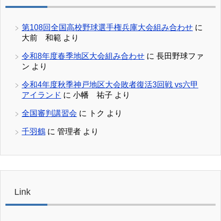
第108回全国高校野球選手権兵庫大会組み合わせ
に
大前 和範
より
令和8年度春季地区大会組み合わせ
に
長田野球ファ
ン
より
令和4年度秋季神戸地区大会敗者復活3回戦 vs六甲
アイランド
に
小幡 祐子
より
全国審判講習会
に
トク
より
千羽鶴
に
管理者
より
Link