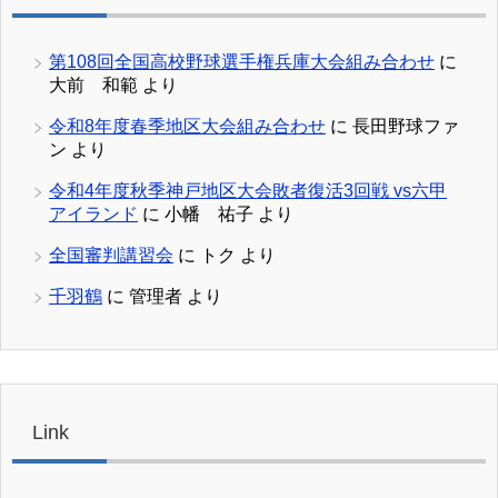
第108回全国高校野球選手権兵庫大会組み合わせ
に
大前 和範
より
令和8年度春季地区大会組み合わせ
に
長田野球ファ
ン
より
令和4年度秋季神戸地区大会敗者復活3回戦 vs六甲
アイランド
に
小幡 祐子
より
全国審判講習会
に
トク
より
千羽鶴
に
管理者
より
Link