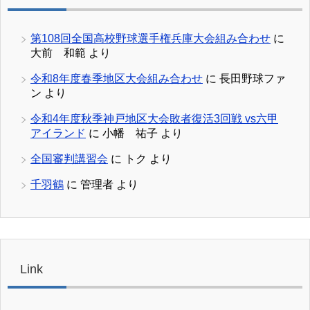
第108回全国高校野球選手権兵庫大会組み合わせ
に
大前 和範
より
令和8年度春季地区大会組み合わせ
に
長田野球ファ
ン
より
令和4年度秋季神戸地区大会敗者復活3回戦 vs六甲
アイランド
に
小幡 祐子
より
全国審判講習会
に
トク
より
千羽鶴
に
管理者
より
Link