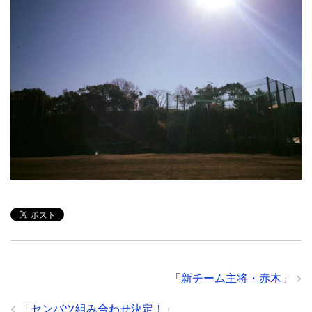
「
新チーム主将・赤木
」
「
センバツ組み合わせ決定！
」