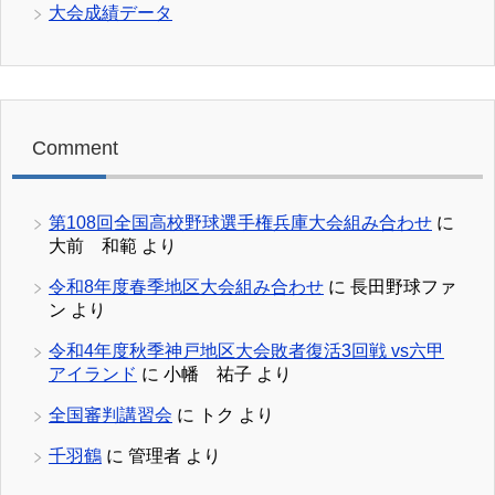
大会成績データ
Comment
第108回全国高校野球選手権兵庫大会組み合わせ
に
大前 和範
より
令和8年度春季地区大会組み合わせ
に
長田野球ファ
ン
より
令和4年度秋季神戸地区大会敗者復活3回戦 vs六甲
アイランド
に
小幡 祐子
より
全国審判講習会
に
トク
より
千羽鶴
に
管理者
より