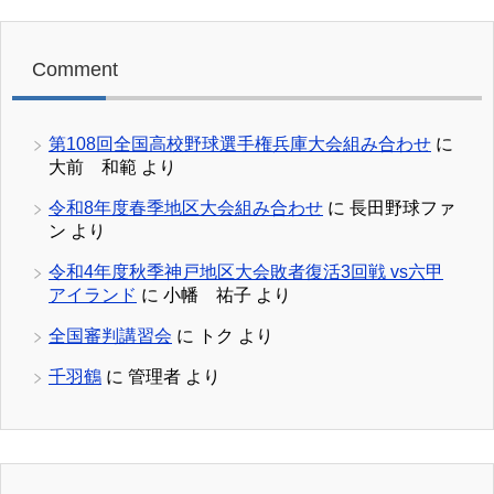
Comment
第108回全国高校野球選手権兵庫大会組み合わせ
に
大前 和範
より
令和8年度春季地区大会組み合わせ
に
長田野球ファ
ン
より
令和4年度秋季神戸地区大会敗者復活3回戦 vs六甲
アイランド
に
小幡 祐子
より
全国審判講習会
に
トク
より
千羽鶴
に
管理者
より