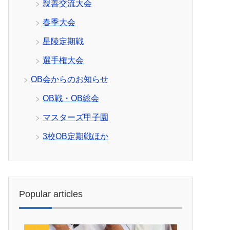
親善交流大会
春季大会
星陵定期戦
選手権大会
OB会からのお知らせ
OB戦・OB総会
マスターズ甲子園
3校OB定期戦ほか
Popular articles