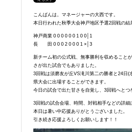
こんばんは。マネージャーの大西です。
本日行われた秋季大会神戸地区予選2回戦の結
神戸商業 0 0 0 0 0 0 1 0 0│1
長 田 0 0 0 2 0 0 0 1 ×│3
新チーム初の公式戦、無事勝利を収めること
さが出た試合でもありました。
3回戦は須磨友が丘VS滝川第二の勝者と24日
県大会に出場することができます。
今日の試合で出た甘さを自覚し、3回戦へとつ
3回戦の試合会場、時間、対戦相手などの詳細
本日は暑い中応援ありがとうございました。
引き続き応援よろしくお願いします！！