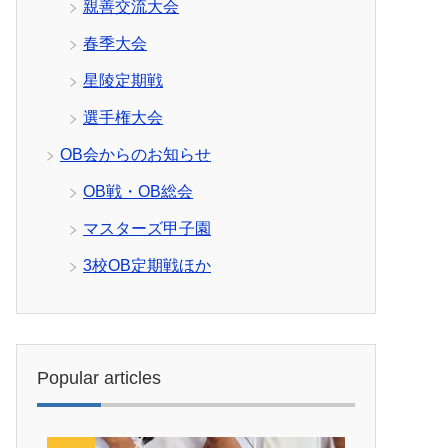
親善交流大会
春季大会
星陵定期戦
選手権大会
OB会からのお知らせ
OB戦・OB総会
マスターズ甲子園
3校OB定期戦ほか
Popular articles