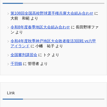
第108回全国高校野球選手権兵庫大会組み合わせ
に
大前 和範
より
令和8年度春季地区大会組み合わせ
に
長田野球ファ
ン
より
令和4年度秋季神戸地区大会敗者復活3回戦 vs六甲
アイランド
に
小幡 祐子
より
全国審判講習会
に
トク
より
千羽鶴
に
管理者
より
Link