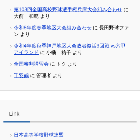
第108回全国高校野球選手権兵庫大会組み合わせ
に
大前 和範
より
令和8年度春季地区大会組み合わせ
に
長田野球ファ
ン
より
令和4年度秋季神戸地区大会敗者復活3回戦 vs六甲
アイランド
に
小幡 祐子
より
全国審判講習会
に
トク
より
千羽鶴
に
管理者
より
Link
日本高等学校野球連盟