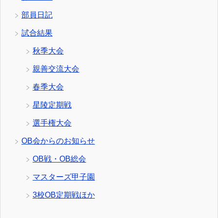
部員日記
試合結果
秋季大会
親善交流大会
春季大会
星陵定期戦
選手権大会
OB会からのお知らせ
OB戦・OB総会
マスターズ甲子園
3校OB定期戦ほか