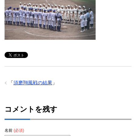
「
須磨翔風戦の結果
」
コメントを残す
名前
(必須)