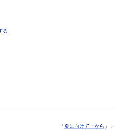
する
「
夏に向けて一から
」