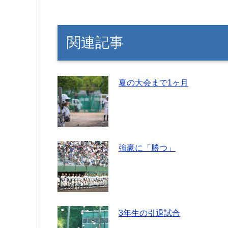
関連記事
夏の大会まで1ヶ月
強豪に「勝つ」
3年生の引退試合