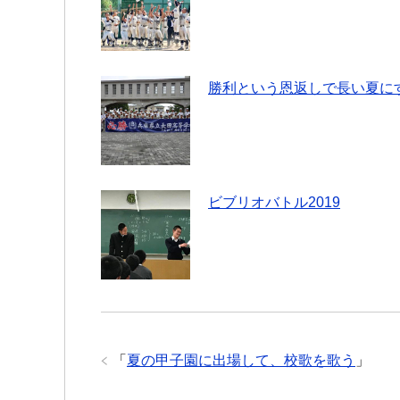
勝利という恩返しで長い夏に
ビブリオバトル2019
「
夏の甲子園に出場して、校歌を歌う
」