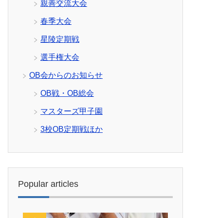
親善交流大会
春季大会
星陵定期戦
選手権大会
OB会からのお知らせ
OB戦・OB総会
マスターズ甲子園
3校OB定期戦ほか
Popular articles