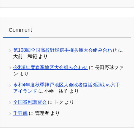
Comment
第108回全国高校野球選手権兵庫大会組み合わせ
に
大前 和範
より
令和8年度春季地区大会組み合わせ
に
長田野球ファ
ン
より
令和4年度秋季神戸地区大会敗者復活3回戦 vs六甲
アイランド
に
小幡 祐子
より
全国審判講習会
に
トク
より
千羽鶴
に
管理者
より