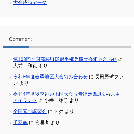
大会成績データ
Comment
第108回全国高校野球選手権兵庫大会組み合わせ
に
大前 和範
より
令和8年度春季地区大会組み合わせ
に
長田野球ファ
ン
より
令和4年度秋季神戸地区大会敗者復活3回戦 vs六甲
アイランド
に
小幡 祐子
より
全国審判講習会
に
トク
より
千羽鶴
に
管理者
より