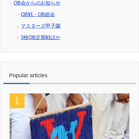
OB会からのお知らせ
OB戦・OB総会
マスターズ甲子園
3校OB定期戦ほか
Popular articles