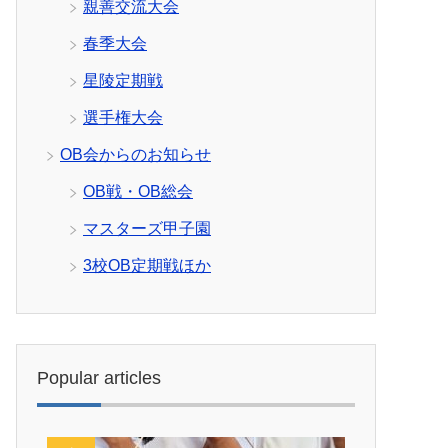
親善交流大会
春季大会
星陵定期戦
選手権大会
OB会からのお知らせ
OB戦・OB総会
マスターズ甲子園
3校OB定期戦ほか
Popular articles