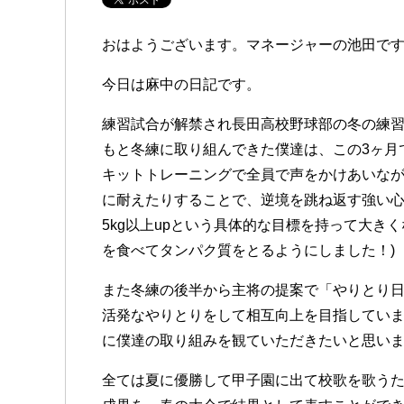
おはようございます。マネージャーの池田で
今日は麻中の日記です。
練習試合が解禁され長田高校野球部の冬の練
もと冬練に取り組んできた僕達は、この3ヶ月
キットトレーニングで全員で声をかけあいな
に耐えたりすることで、逆境を跳ね返す強い心
5kg以上upという具体的な目標を持って大き
を食べてタンパク質をとるようにしました！)
また冬練の後半から主将の提案で「やりとり
活発なやりとりをして相互向上を目指してい
に僕達の取り組みを観ていただきたいと思い
全ては夏に優勝して甲子園に出て校歌を歌う