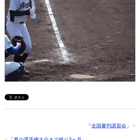
「
全国審判講習会
」
「
夏の選手権大会まで残り3ヶ月
」