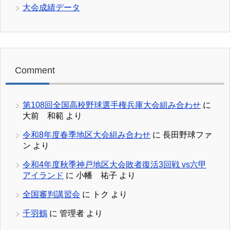
大会成績データ
Comment
第108回全国高校野球選手権兵庫大会組み合わせ
に
大前 和範
より
令和8年度春季地区大会組み合わせ
に
長田野球ファ
ン
より
令和4年度秋季神戸地区大会敗者復活3回戦 vs六甲
アイランド
に
小幡 祐子
より
全国審判講習会
に
トク
より
千羽鶴
に
管理者
より