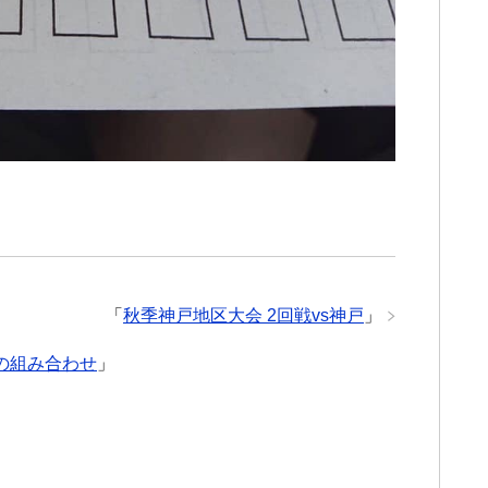
「
秋季神戸地区大会 2回戦vs神戸
」
の組み合わせ
」