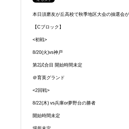
本日須磨友が丘高校で秋季地区大会の抽選会
【Cブロック】
<初戦>
8/20(火)vs神戸
第2試合目 開始時間未定
＠育英グランド
<2回戦>
8/22(木) vs兵庫or夢野台の勝者
開始時間未定
場所未定