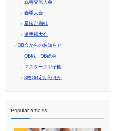
親善交流大会
春季大会
星陵定期戦
選手権大会
OB会からのお知らせ
OB戦・OB総会
マスターズ甲子園
3校OB定期戦ほか
Popular articles