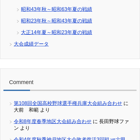
昭和43年秋～昭和63年夏の戦績
昭和23年秋～昭和43年夏の戦績
大正14年夏～昭和23年夏の戦績
大会成績データ
Comment
第108回全国高校野球選手権兵庫大会組み合わせ
に
大前 和範
より
令和8年度春季地区大会組み合わせ
に
長田野球ファ
ン
より
令和4年度秋季神戸地区大会敗者復活3回戦 vs六甲