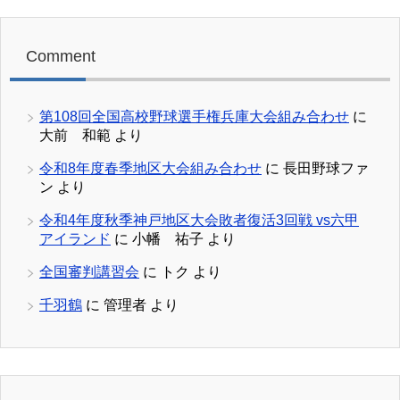
Comment
第108回全国高校野球選手権兵庫大会組み合わせ
に
大前 和範
より
令和8年度春季地区大会組み合わせ
に
長田野球ファ
ン
より
令和4年度秋季神戸地区大会敗者復活3回戦 vs六甲
アイランド
に
小幡 祐子
より
全国審判講習会
に
トク
より
千羽鶴
に
管理者
より