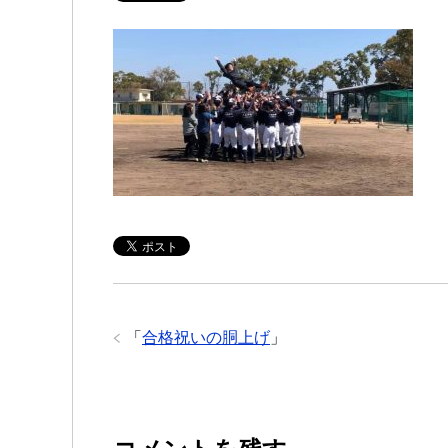
「
合格祝いの胴上げ
」