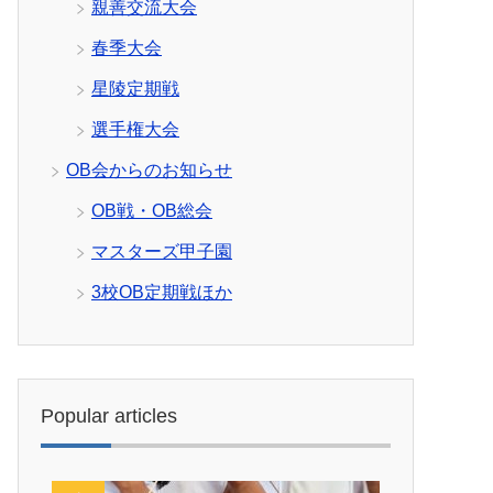
親善交流大会
春季大会
星陵定期戦
選手権大会
OB会からのお知らせ
OB戦・OB総会
マスターズ甲子園
3校OB定期戦ほか
Popular articles