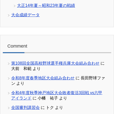
大正14年夏～昭和23年夏の戦績
大会成績データ
Comment
第108回全国高校野球選手権兵庫大会組み合わせ
に
大前 和範
より
令和8年度春季地区大会組み合わせ
に
長田野球ファ
ン
より
令和4年度秋季神戸地区大会敗者復活3回戦 vs六甲
アイランド
に
小幡 祐子
より
全国審判講習会
に
トク
より