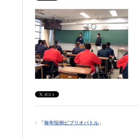
「
毎年恒例ビブリオバトル
」