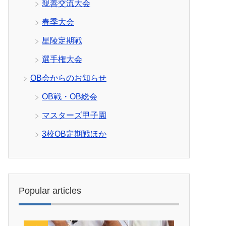
親善交流大会
春季大会
星陵定期戦
選手権大会
OB会からのお知らせ
OB戦・OB総会
マスターズ甲子園
3校OB定期戦ほか
Popular articles