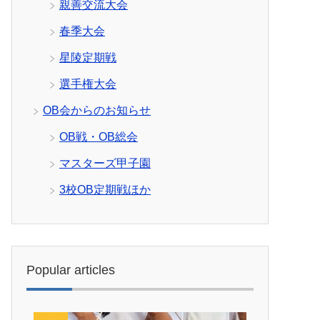
親善交流大会
春季大会
星陵定期戦
選手権大会
OB会からのお知らせ
OB戦・OB総会
マスターズ甲子園
3校OB定期戦ほか
Popular articles