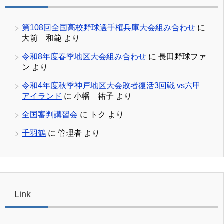
第108回全国高校野球選手権兵庫大会組み合わせ
に
大前 和範
より
令和8年度春季地区大会組み合わせ
に
長田野球ファ
ン
より
令和4年度秋季神戸地区大会敗者復活3回戦 vs六甲
アイランド
に
小幡 祐子
より
全国審判講習会
に
トク
より
千羽鶴
に
管理者
より
Link