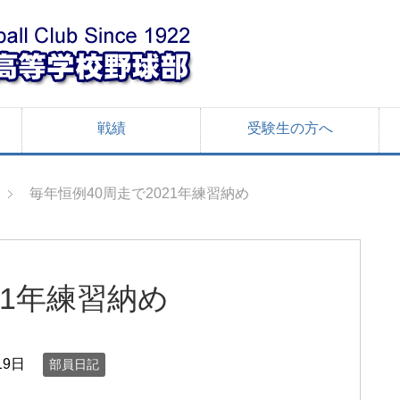
戦績
受験生の方へ
毎年恒例40周走で2021年練習納め
21年練習納め
19日
部員日記