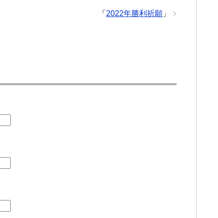
「
2022年勝利祈願
」