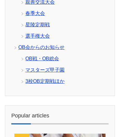
親善交流大会
春季大会
星陵定期戦
選手権大会
OB会からのお知らせ
OB戦・OB総会
マスターズ甲子園
3校OB定期戦ほか
Popular articles