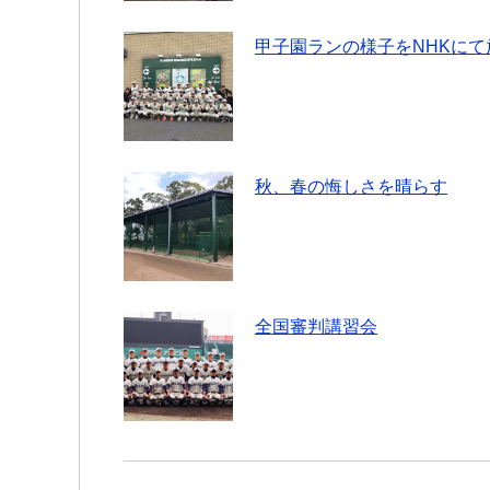
甲子園ランの様子をNHKにて
秋、春の悔しさを晴らす
全国審判講習会