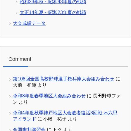
昭和23年秋～昭和43年夏の戦績
大正14年夏～昭和23年夏の戦績
大会成績データ
Comment
第108回全国高校野球選手権兵庫大会組み合わせ
に
大前 和範
より
令和8年度春季地区大会組み合わせ
に
長田野球ファ
ン
より
令和4年度秋季神戸地区大会敗者復活3回戦 vs六甲
アイランド
に
小幡 祐子
より
全国審判講習会
に
トク
より