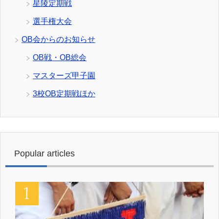
星陵定期戦
選手権大会
OB会からのお知らせ
OB戦・OB総会
マスターズ甲子園
3校OB定期戦ほか
Popular articles