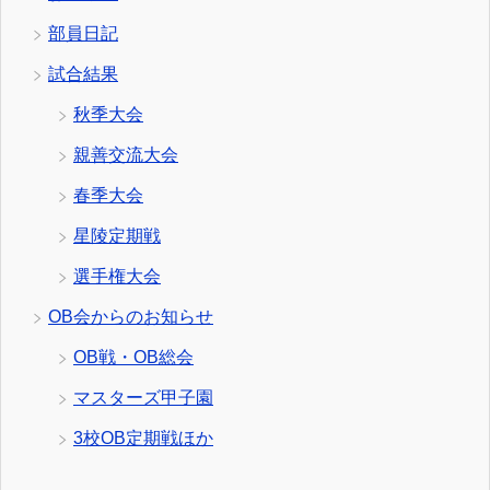
部員日記
試合結果
秋季大会
親善交流大会
春季大会
星陵定期戦
選手権大会
OB会からのお知らせ
OB戦・OB総会
マスターズ甲子園
3校OB定期戦ほか