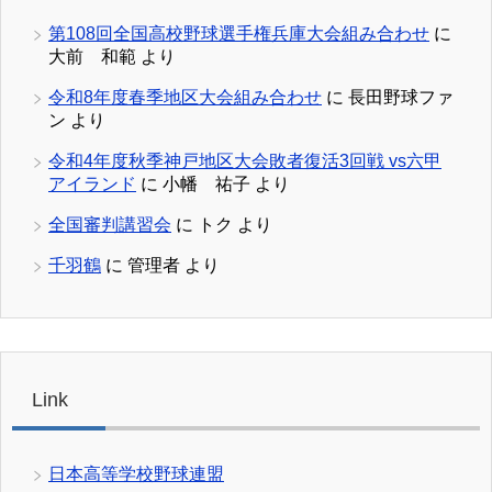
第108回全国高校野球選手権兵庫大会組み合わせ
に
大前 和範
より
令和8年度春季地区大会組み合わせ
に
長田野球ファ
ン
より
令和4年度秋季神戸地区大会敗者復活3回戦 vs六甲
アイランド
に
小幡 祐子
より
全国審判講習会
に
トク
より
千羽鶴
に
管理者
より
Link
日本高等学校野球連盟