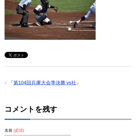
「
第104回兵庫大会準決勝 vs社
」
コメントを残す
名前
(必須)