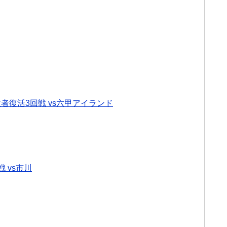
者復活3回戦 vs六甲アイランド
 vs市川