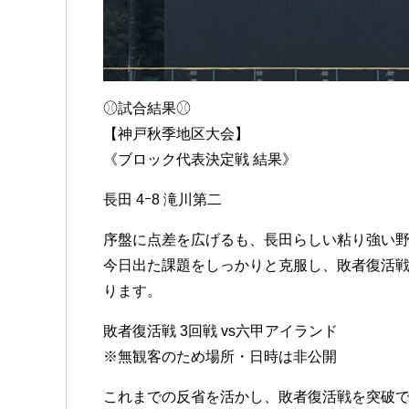
⚾︎試合結果⚾︎
【神戸秋季地区大会】
《ブロック代表決定戦 結果》
長田 4ｰ8 滝川第二
序盤に点差を広げるも、長田らしい粘り強い
今日出た課題をしっかりと克服し、敗者復活
ります。
敗者復活戦 3回戦 vs六甲アイランド
※無観客のため場所・日時は非公開
これまでの反省を活かし、敗者復活戦を突破