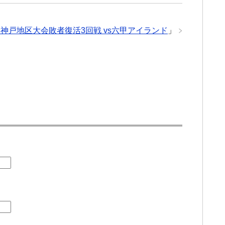
神戸地区大会敗者復活3回戦 vs六甲アイランド
」
」