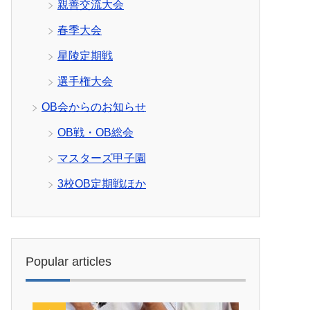
親善交流大会
春季大会
星陵定期戦
選手権大会
OB会からのお知らせ
OB戦・OB総会
マスターズ甲子園
3校OB定期戦ほか
Popular articles