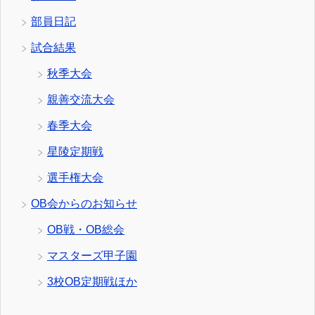
部員日記
試合結果
秋季大会
親善交流大会
春季大会
星陵定期戦
選手権大会
OB会からのお知らせ
OB戦・OB総会
マスターズ甲子園
3校OB定期戦ほか