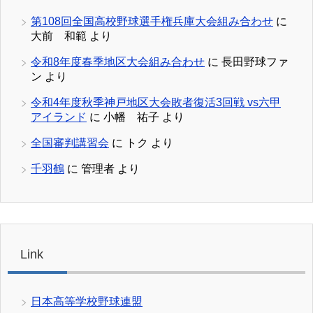
第108回全国高校野球選手権兵庫大会組み合わせ
に
大前 和範
より
令和8年度春季地区大会組み合わせ
に
長田野球ファ
ン
より
令和4年度秋季神戸地区大会敗者復活3回戦 vs六甲
アイランド
に
小幡 祐子
より
全国審判講習会
に
トク
より
千羽鶴
に
管理者
より
Link
日本高等学校野球連盟