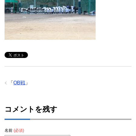
「
OB戦
」
コメントを残す
名前
(必須)