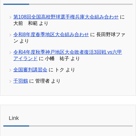
第108回全国高校野球選手権兵庫大会組み合わせ
に
大前 和範
より
令和8年度春季地区大会組み合わせ
に
長田野球ファ
ン
より
令和4年度秋季神戸地区大会敗者復活3回戦 vs六甲
アイランド
に
小幡 祐子
より
全国審判講習会
に
トク
より
千羽鶴
に
管理者
より
Link