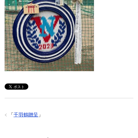
「
千羽鶴贈呈
」