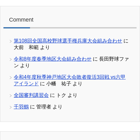
Comment
第108回全国高校野球選手権兵庫大会組み合わせ
に
大前 和範
より
令和8年度春季地区大会組み合わせ
に
長田野球ファ
ン
より
令和4年度秋季神戸地区大会敗者復活3回戦 vs六甲
アイランド
に
小幡 祐子
より
全国審判講習会
に
トク
より
千羽鶴
に
管理者
より