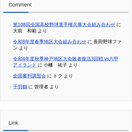
Comment
第108回全国高校野球選手権兵庫大会組み合わせ
に
大前 和範
より
令和8年度春季地区大会組み合わせ
に
長田野球ファ
ン
より
令和4年度秋季神戸地区大会敗者復活3回戦 vs六甲
アイランド
に
小幡 祐子
より
全国審判講習会
に
トク
より
千羽鶴
に
管理者
より
Link