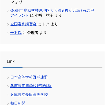
ン
より
令和4年度秋季神戸地区大会敗者復活3回戦 vs六甲
アイランド
に
小幡 祐子
より
全国審判講習会
に
トク
より
千羽鶴
に
管理者
より
Link
日本高等学校野球連盟
兵庫県高等学校野球連盟
兵庫県立長田高等学校
朝日新聞