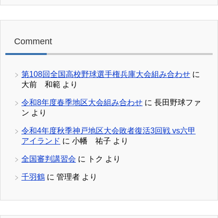
Comment
第108回全国高校野球選手権兵庫大会組み合わせ
に
大前 和範
より
令和8年度春季地区大会組み合わせ
に
長田野球ファ
ン
より
令和4年度秋季神戸地区大会敗者復活3回戦 vs六甲
アイランド
に
小幡 祐子
より
全国審判講習会
に
トク
より
千羽鶴
に
管理者
より